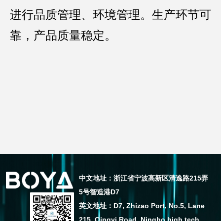
进行品质管理、环境管理。生产环节可
靠，产品质量稳定。
中文地址：浙江省宁波高新区清逸路215弄
5号智造港D7
英文地址：D7, Zhizao Port, No.5, Lane
215, Qingyi Road, Ningbo high tech